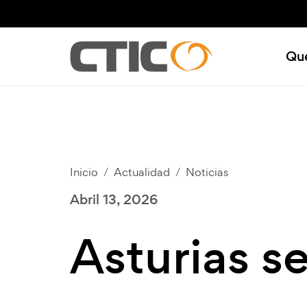
Top bar menu
Mai
Qu
Inicio
Actualidad
Noticias
Abril 13, 2026
Asturias s