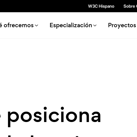
Pasar al contenido principal
W3C Hispano
Sobre
n navigation
é ofrecemos
Especialización
Proyectos
e posiciona