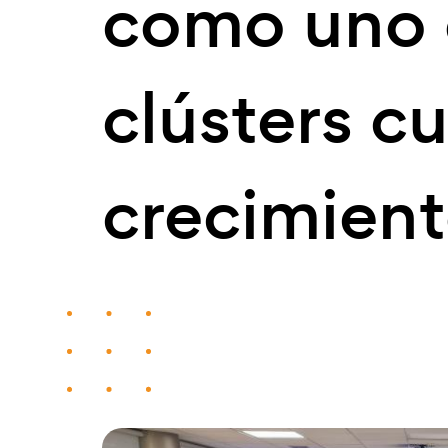
como uno 
clústers c
crecimien