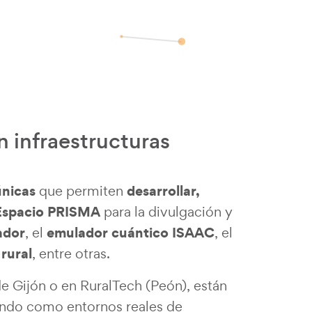
 infraestructuras
únicas
desarrollar,
que permiten
Espacio PRISMA
para la divulgación y
ador
emulador cuántico ISAAC
, el
, el
 rural
, entre otras.
de Gijón o en RuralTech (Peón), están
ando como entornos reales de