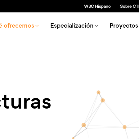
Pasar al contenido principal
W3C Hispano
Sobre CT
n navigation
é ofrecemos
Especialización
Proyectos
cturas