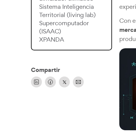
Sistema Inteligencia
exper
Territorial (living lab)
Con es
Supercomputador
merc
(ISAAC)
produ
XPANDA
Compartir