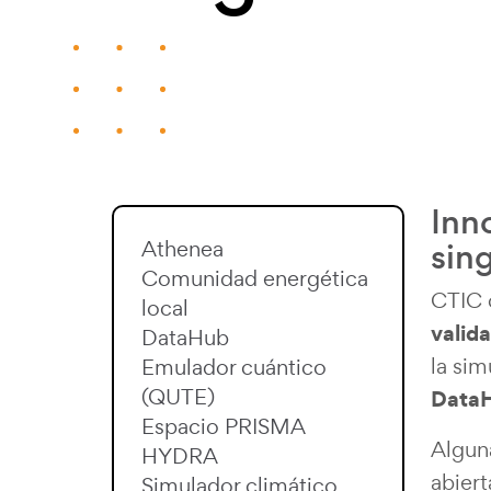
Inn
sin
Athenea
Comunidad energética
CTIC 
local
valid
DataHub
la si
Emulador cuántico
(QUTE)
Data
Espacio PRISMA
Alguna
HYDRA
abier
Simulador climático