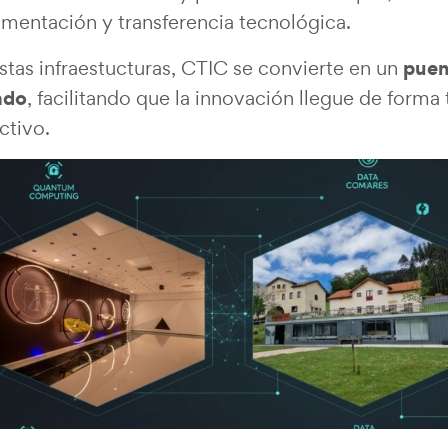
imentación y transferencia tecnológica.
pue
tas infraestucturas, CTIC se convierte en un
ado
, facilitando que la innovación llegue de forma 
ctivo.