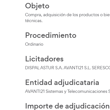
Objeto
Contenido de la li
Compra, adquisición de los productos o bie
técnicas.
Procedimiento
Ordinario
Licitadores
DISPAL ASTUR S.A. AVANTI21 S.L. SERESC
Entidad adjudicataria
AVANTI21 Sistemas y Telecomunicaciones S
Importe de adjudicación