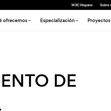
Pasar al contenido principal
W3C Hispano
Sobre
n navigation
é ofrecemos
Especialización
Proyectos
IENTO DE
L