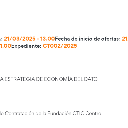
:
21/03/2025 - 13.00
Fecha de inicio de ofertas:
21
11.00
Expediente:
CT002/2025
citación
NA ESTRATEGIA DE ECONOMÍA DEL DATO
de Contratación de la Fundación CTIC Centro