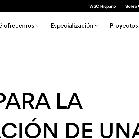
Pasar al contenido principal
W3C Hispano
Sobre
n navigation
é ofrecemos
Especialización
Proyectos
PARA LA
CIÓN DE UN