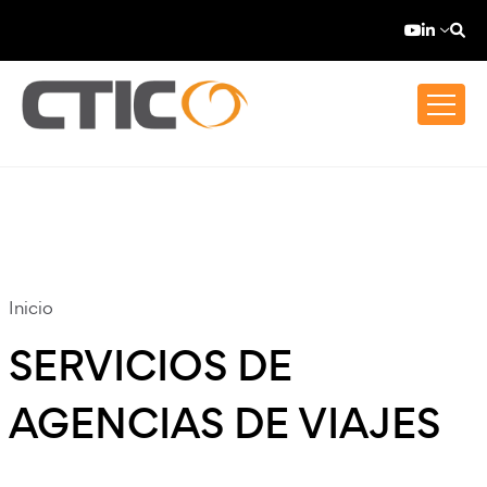
Pasar al contenido principal
Top bar menu
YouTube (
LinkedI
Inicio
SERVICIOS DE
AGENCIAS DE VIAJES