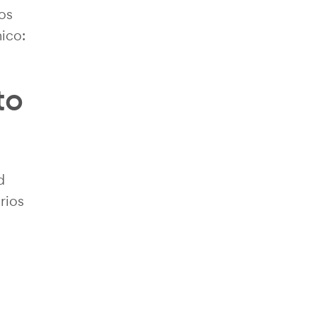
os
ico:
to
d
rios