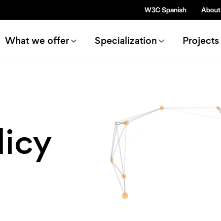
Skip to main content
W3C Spanish
About
ain navigation
What we offer
Specialization
Projects
licy