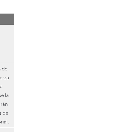
n de
jerza
 o
e la
arán
s de
ial.