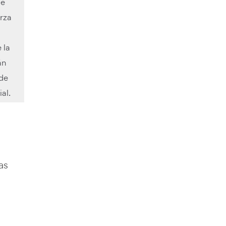
de
erza
 la
án
 de
al.
as