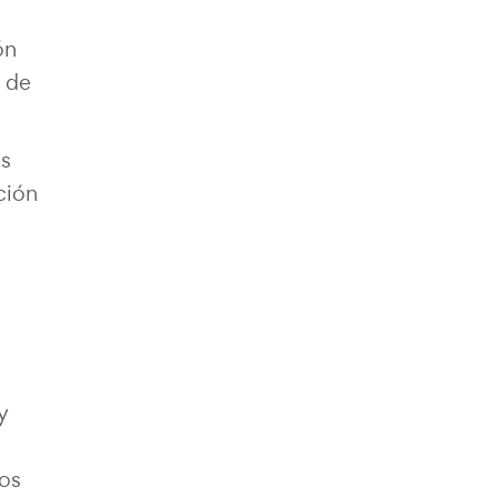
ón
o de
és
ción
y
tos