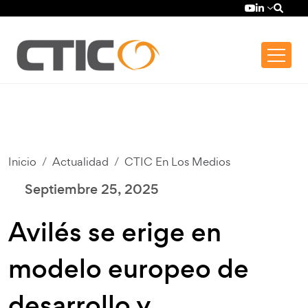
Pasar al contenido principal
Top bar menu
YouTube (se
LinkedIn (
Inicio
Actualidad
CTIC En Los Medios
Septiembre 25, 2025
Avilés se erige en
modelo europeo de
desarrollo y