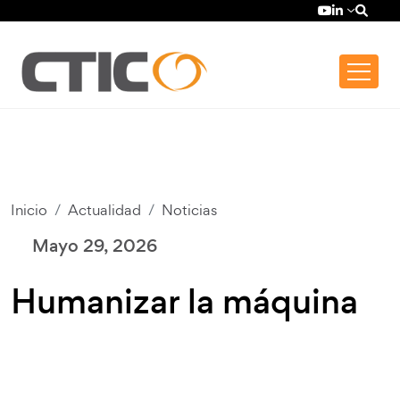
Pasar al contenido principal
Top bar menu
YouTube (se
LinkedIn (
Inicio
Actualidad
Noticias
Mayo 29, 2026
Humanizar la máquina